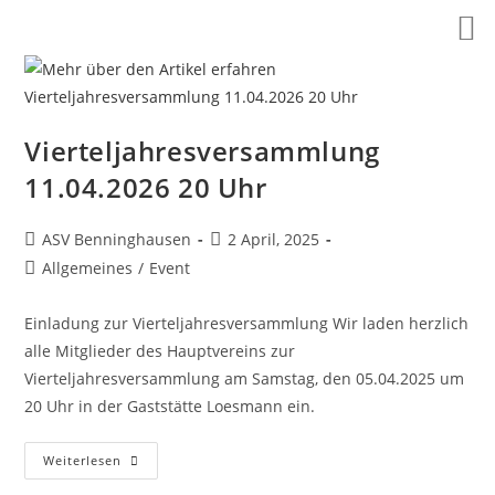
Zum
Inhalt
springen
Vierteljahresversammlung
11.04.2026 20 Uhr
Beitrags-
Beitrag
ASV Benninghausen
2 April, 2025
Autor:
veröffentlicht:
Beitrags-
Allgemeines
/
Event
Kategorie:
Einladung zur Vierteljahresversammlung Wir laden herzlich
alle Mitglieder des Hauptvereins zur
Vierteljahresversammlung am Samstag, den 05.04.2025 um
20 Uhr in der Gaststätte Loesmann ein.
Vierteljahresversammlung
Weiterlesen
11.04.2026
20